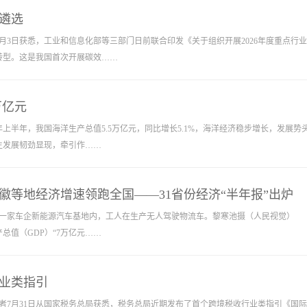
遴选
3日获悉，工业和信息化部等三部门日前联合印发《关于组织开展2026年度重点行
转型。这是我国首次开展碳效……
万亿元
半年，我国海洋生产总值5.5万亿元，同比增长5.1%，海洋经济稳步增长，发展
生发展韧劲显现，牵引作……
徽等地经济增速领跑全国——31省份经济“半年报”出炉
一家车企新能源汽车基地内，工人在生产无人驾驶物流车。黎寒池摄（人民视觉） 近
总值（GDP）“7万亿元……
业类指引
者7月31日从国家税务总局获悉，税务总局近期发布了首个跨境税收行业类指引《国