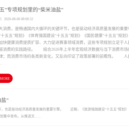
五五”专项规划里的“柴米油盐”
026-08-06 08:00:32
费，是畅通国内大循环的关键环节，也是驱动经济高质量发展的重要引
“十五五”规划》《体育强国建设“十五五”规划》《国民健康“十五五”规划
加快健康消费提质扩容、大力促进赛事领域消费，这些专项规划立足于人
振消费的实践路径。 结合2026年上半年宏观经济数据与当下消费市
律；而消费市场的各类新变化，又反向印证了政策部署的前瞻性。 人
…
 MORE
盐”
也是驱动经济高质量发展的重要引擎。 近期，《旅游强国建设“十五五”规划》《扩
规划集中发布。从推进文……