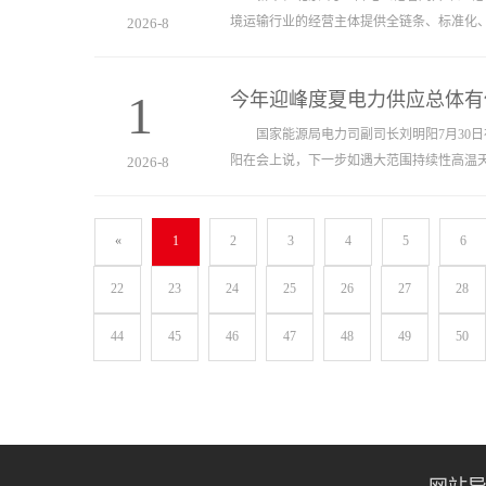
境运输行业的经营主体提供全链条、标准化
2026-8
1
今年迎峰度夏电力供应总体有
国家能源局电力司副司长刘明阳7月30日
阳在会上说，下一步如遇大范围持续性高温
2026-8
«
1
2
3
4
5
6
22
23
24
25
26
27
28
44
45
46
47
48
49
50