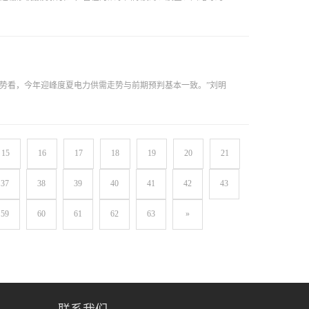
势看，今年迎峰度夏电力供需走势与前期预判基本一致。”刘明
15
16
17
18
19
20
21
37
38
39
40
41
42
43
59
60
61
62
63
»