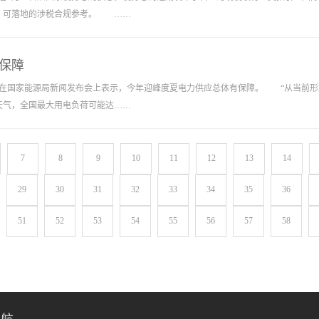
、可落地的涉税合规参考。 ……
保障
在国家能源局新闻发布会上表示，今年迎峰度夏电力供应总体有保障。 “从当前形
天气，全国最大用电负荷可能达……
7
8
9
10
11
12
13
14
29
30
31
32
33
34
35
36
51
52
53
54
55
56
57
58