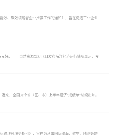
业能效、碳效领跑者企业推荐工作的通知》，旨在促进工业企业
势头良好。 自然资源部8月3日发布海洋经济运行情况显示，今
来，全国31个省（区、市）上半年经济“成绩单”陆续出炉。
际运输涉税服务指引》，旨在为从事国际航海、航空、陆路等跨